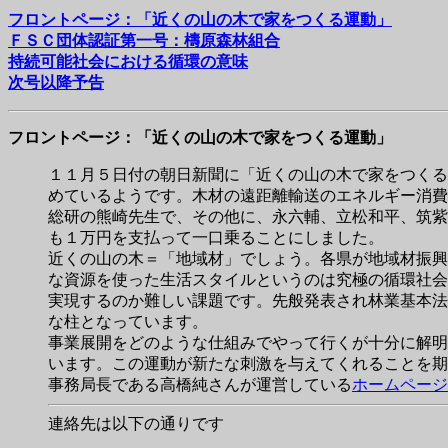
フロントページ：「近くの山の木で家をつくる運動」
ＦＳＣ団体認証第一号：檮原森林組合
持続可能社会における循環の意味
次号以降予告
フロントページ：
「近くの山の木で家をつくる運動」
１１月５日付の朝日新聞に「近くの山の木で家をつくる
めているようです。木材の遠距離輸送のエネルギー消費
総研の熊崎先生で、その他に、永六輔、立松和平、筑紫
も１万円を支払って一口乗ることにしました。
近くの山の木＝「地域材」でしょう。各県が地域材振興
な資源を使った生活スタイルというのは究極の循環社会
実現するのか難しい課題です。先般発表され林業基本法
な柱となっています。
事業展開をどのような仕組みでやって行くが十分に解明
います。この運動が新たな刺激を与えてくれることを期
事務局長である高橋純さんが運営している
ホームページ
連絡先は以下の通りです