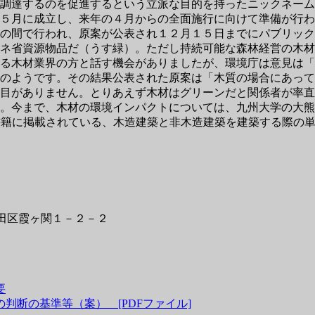
調達するのを促進するという立派な目的を持ったニックネーム
５月に成立し、来年の４月からの全面施行に向けて準備が行わ
の間で行われ、原案が公表され１２月１５日までにパブリック
ネ省資源物品だ（うす緑）。ただし持続可能な森林経営の木材
る木材業界の方と話す機会がありましたが、環境庁は意見は「
のようです。その結果公表された原案は「木質の場合にあって
目がありません。とりあえず木材はグリーンだと関係者が率直
。今まで、木材の環境インパクトについては、九州大学の大熊
に掲載されている、木造建築と非木造建築を建築する際の単位当た
代田区霞ヶ関１－２－２
要
判断の基準等（案） [PDFファイル]