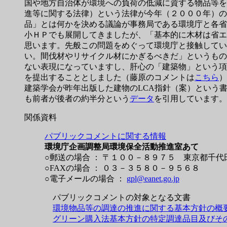
国や地方自治体が環境への負荷の低減に資する物品等を
進等に関する法律）という法律が今年（２０００年）の
品」とは何かを決める議論が事務局である環境庁と各省
小ＨＰでも展開してきましたが、「基本的に木材は省エ
思います。先般この問題をめぐって環境庁と接触してい
い。間伐材やリサイクル材にかぎるべきだ」というもの
ない表現になっていますし、肝心の「建築物」という項
を提出することとしました（藤原のコメントは
こちら
）
建築学会が昨年出版した建物のLCA指針（案）という書籍
も前者が後者の約半分という
データ
を引用しています。
関係資料
パブリックコメントに関する情報
環境庁企画調整局環境保全活動推進室あて
○郵送の場合 ： 〒１００－８９７５ 東京都千
○FAXの場合 ： ０３－３５８０－９５６８
○電子メールの場合 ：
gpl@eanet.go.jp
パブリックコメントの対象となる文書
環境物品等の調達の推進に関する基本方針の概
グリーン購入法基本方針の特定調達品目及びその