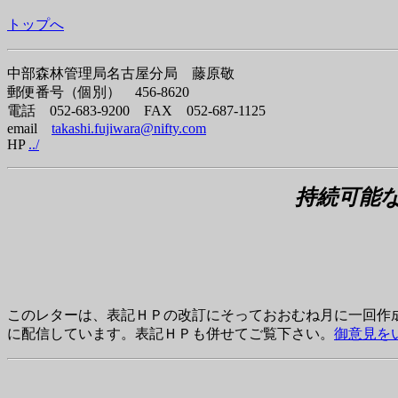
トップへ
中部森林管理局名古屋分局 藤原敬
郵便番号（個別） 456-8620
電話 052-683-9200 FAX 052-687-1125
email
takashi.fujiwara@nifty.com
HP
../
持続可能
このレターは、表記ＨＰの改訂にそっておおむね月に一回作
に配信しています。表記ＨＰも併せてご覧下さい。
御意見を