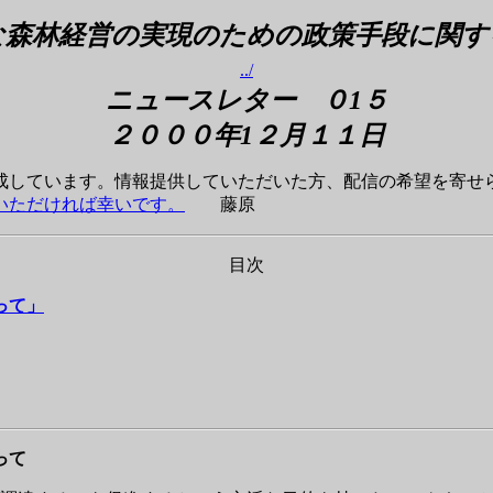
な森林経営の実現のための
政策手段に関す
../
ニュースレター ０1５
２０００年1２月１１
日
成しています。情報提供していただいた方、配信の希望を寄せ
いただければ幸いです。
藤原
目次
って」
って