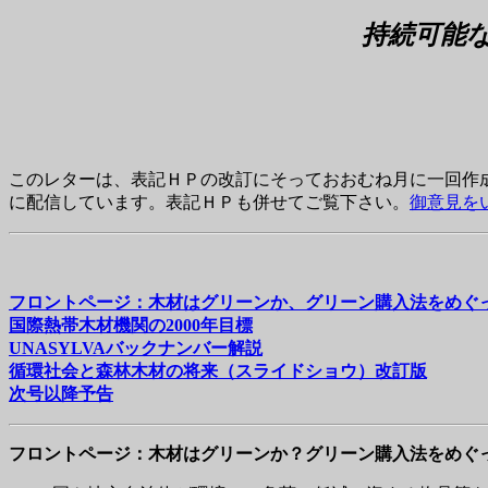
持続可能
このレターは、表記ＨＰの改訂にそっておおむね月に一回作
に配信しています。表記ＨＰも併せてご覧下さい。
御意見を
フロントページ：木材はグリーンか、グリーン購入法をめぐ
国際熱帯木材機関の2000年目標
UNASYLVAバックナンバー解説
循環社会と森林木材の将来（スライドショウ）改訂版
次号以降予告
フロントページ：木材はグリーンか？グリーン購入法をめぐ