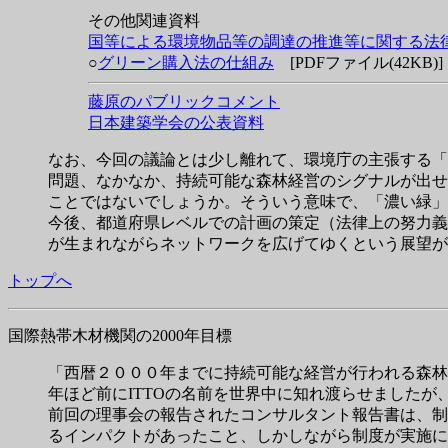
その他関連資料
国等による環境物品等の調達の推進等に関する法
○
グリーン購入法の仕組み
[PDFファイル(42KB)]
藤原のパブリックコメント
日本建築学会の公表資料
なお、今回の議論とは少し離れて、環境庁の主張する「
問題、なかなか、持続可能な森林経営のシグナルが出せ
ことではないでしょうか。そういう意味で、「濃い緑」
今後、都道府県レベルでの計画の策定（法律上の努力義
が生まれながらネットワークを広げてゆくという展望が
トップへ
国際熱帯木材機関の2000年目標
「西暦２０００年までに持続可能な経営が行われる森林か
年ほど前にITTOの名前を世界中に知れ渡らせましたが
前回の理事会の報告されたコンサルタント報告書は、制
るインパクトがあったこと、しかしながら制度が実施に