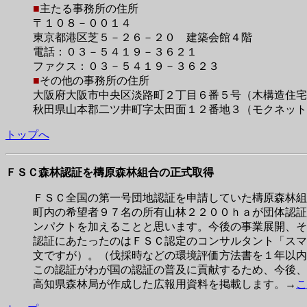
■
主たる事務所の住所
〒１０８－００１４
東京都港区芝５－２６－２０ 建築会館４階
電話：０３－５４１９－３６２１
ファクス：０３－５４１９－３６２３
■
その他の事務所の住所
大阪府大阪市中央区淡路町２丁目６番５号（木構造住宅
秋田県山本郡二ツ井町字太田面１２番地３（モクネット
トップへ
ＦＳＣ森林認証を檮原森林組合の正式取得
ＦＳＣ全国の第一号団地認証を申請していた檮原森林組
町内の希望者９７名の所有山林２２００ｈａが団体認証
ンパクトを加えることと思います。今後の事業展開、そ
認証にあたったのはＦＳＣ認定のコンサルタント「スマ
文ですが）。（伐採時などの環境評価方法書を１年以内
この認証がわが国の認証の普及に貢献するため、今後、
高知県森林局が作成した広報用資料を掲載します。→
こ