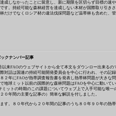
達成しなかったことに留意し、新に期限を区切らず目標の速や
です。持続可能な森林経営を達成しない木材が国際取り引きさ
林だけでなくロシア材の違法伐採問題など温帯林も含めた、管
バックナンバー記事
の創刊号以来FAOのウェブサイトから全て本文をダウンロー出来
際対話は国連の持続可能開発委員会を中心に行われ、その記録
８２年にFAOが熱帯調査報告書を発表し熱帯林問題が大きな
味で地球ミット以前の国際的な森林問題はFAOを中心に動いて
地球サミットの時期のこの課題についてウェブ上で入手可能な唯
２０年間の主要な記事の）簡単な解説を付しました。
ます。８０年代から２０年間の記事のうち８０年９０年の熱帯