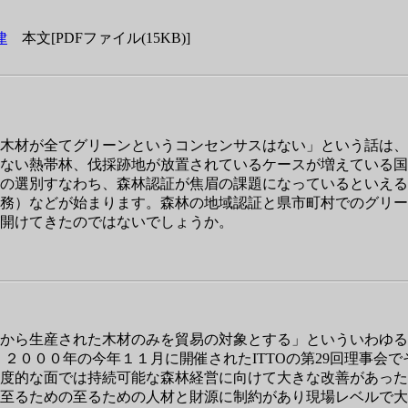
律
本文[PDFファイル(15KB)]
木材が全てグリーンというコンセンサスはない」という話は、
ない熱帯林、伐採跡地が放置されているケースが増えている国
の選別すなわち、森林認証が焦眉の課題になっているといえる
務）などが始まります。森林の地域認証と県市町村でのグリー
開けてきたのではないでしょうか。
ら生産された木材のみを貿易の対象とする」といういわゆる「熱
、２０００年の今年１１月に開催されたITTOの第29回理事会
度的な面では持続可能な森林経営に向けて大きな改善があった
至るための至るための人材と財源に制約があり現場レベルで大