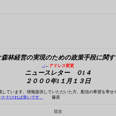
な森林経営の実現のための
政策手段に関す
../
←
アドレス変更
ニュースレター ０1４
２０００年1１月１３
日
成しています。情報提供していただいた方、配信の希望を寄せ
いただければ幸いです。
藤原
目次