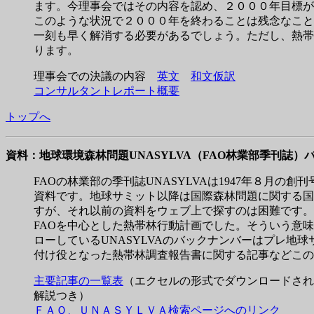
ます。今理事会ではその内容を認め、２０００年目標が
このような状況で２０００年を終わることは残念なこと
一刻も早く解消する必要があるでしょう。ただし、熱帯
ります。
理事会での決議の内容
英文
和文仮訳
コンサルタントレポート概要
トップへ
資料：地球環境森林問題UNASYLVA（FAO林業部季刊誌）
FAOの林業部の季刊誌UNASYLVAは1947年８月
資料です。地球サミット以降は国際森林問題に関する国
すが、それ以前の資料をウェブ上で探すのは困難です。
FAOを中心とした熱帯林行動計画でした。そういう意
ローしているUNASYLVAのバックナンバーはプレ
付け役となった熱帯林調査報告書に関する記事などこの
主要記事の一覧表
（エクセルの形式でダウンロードされ
解説つき）
ＦＡＯ、ＵＮＡＳＹＬＶＡ検索ページへのリンク