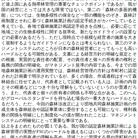
ど途上国にある熱帯林管理の重要なチェックポイントであるが、我が
国の経営にとっては大きな障害ではない。第二の「森林の多面的機
能」については、生物多様性の保全など一部の機能をのぞき、森林計
画制度とそれに基づく森林施業計画の認定手続きがカバーしていると
考えている。各地で森林施業計画認定手続きを点検し、必要に応じて
地域ごとの生物多様性に関する規準化、新たなガイドラインの設置な
どの必要があるだろう。ただし現時点で小規模な経営者の施業を大き
く規制するようなガイドラインになるとは考えられない。第三のマネ
ジメントシステムのところが日本の森林経営者にとってもっとも高い
ハードルとなる可能性がある。文書による経営方針の明確な規定とそ
の根拠、実質的な責任者の配置、その責任者と個々の所有者の権利と
義務の関係の明確化、がマネジメント規準の内容である。今までの団
地森林施業計画の運用実態では、森林経営管理の方針は市町村に認定
された計画書で明示されているが、多くの場合、作成過程はすべて森
林組合に任せてあり、代表者として記載されている人は、計画の内容
とその根拠などにつき十分な理解をしていないというのが普通だろ
う。また、代表者と個々の所有者の関係も不明な点がある。このへん
がグローバルスタンダードを持ち込む場合の一番大きなハードルとな
るだろう。ただ、今回の森林法改正により団地共同森林施業計画の作
成主体を森林組合や認証事業体に委任することも可能になり、権利義
務の関係を明確にした制度化への道が開かれたことは、マネジメント
システムの明確化にとって重要な事項である。
以上をまとめたものが図１である。我が国の認定森林施業計画による
森林管理の実態が
FSC
のハードルを越えるにはいくつかの障害がある
が、個々の所有者の理解を高め、流域ごとに管理する県や市町村の行