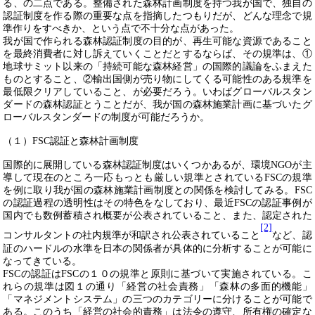
る、の二点である。整備された森林計画制度を持つ我が国で、独自の
認証制度を作る際の重要な点を指摘したつもりだが、どんな理念で規
準作りをすべきか、という点で不十分な点があった。
我が国で作られる森林認証制度の目的が、再生可能な資源であること
を最終消費者に対し訴えていくことだとするならば、その規準は、①
地球サミット以来の「持続可能な森林経営」の国際的議論をふまえた
ものとすること、②輸出国側が売り物にしてくる可能性のある規準を
最低限クリアしていること、が必要だろう。いわばグローバルスタン
ダードの森林認証とうことだが、我が国の森林施業計画に基づいたグ
ローバルスタンダードの制度が可能だろうか。
（１）
FSC
認証と森林計画制度
国際的に展開している森林認証制度はいくつかあるが、環境
NGO
が主
導して現在のところ一応もっとも厳しい規準とされている
FSC
の規準
を例に取り我が国の森林施業計画制度との関係を検討してみる。
FSC
の認証過程の透明性はその特色をなしており、最近
FSC
の認証事例が
国内でも数例蓄積され概要が公表されていること、また、認定された
[2]
コンサルタントの社内規準が和訳され公表されていること
など、認
証のハードルの水準を日本の関係者が具体的に分析することが可能に
なってきている。
FSC
の認証は
FSC
の１０の規準と原則に基づいて実施されている。こ
れらの規準は図１の通り「経営の社会責務」「森林の多面的機能」
「マネジメントシステム」の三つのカテゴリーに分けることが可能で
ある。このうち「経営の社会的責務」は法令の遵守、所有権の確定な