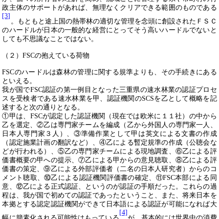
政主体のサポートがあれば、無理なくクリアできる範囲のものである
[3]
。もともと途上国の熱帯林の適切な管理を念頭に創設されたＦＳＣ
のハードルが日本の一般的な経営にとってそう高いハードルでないと
しても不思議なことではない。
（２）
FSC
の抱えている荷物
FSC
のハードルは森林の管理に関する規準よりも、その手続きにある
といえる。
我が国で
FSC
認証の第一例目となった三重県の速水林業の認証プロセ
スを受検者である速水林業を甲、認証機関の
SCS
を乙として概略を記
述すると次の通りとなる。
①甲は、
FSC
が認定した認証機関（現在では欧米に１１社）の中から
乙を選定、②乙は専門家チームを編成（乙から外国人の専門家一人、
日本人専門家３人）、③準備作業として甲は英文による文書の作成
（認定施業計画の翻訳など）、④乙による暫定規準の作成（公聴会な
どが行われる）、⑤乙の専門家チームによる現地調査、⑥乙による評
価書概要の甲への提示、⑦乙による甲からの意見聴取、⑧乙による評
価書の策定、⑨乙による外部評価者（二名の日本人研究者）からのコ
メント聴取、⑩乙による認証機関評価書の確定、⑪
FSC
本部による同
意、⑫乙による正式認証、というのが認証の手順だった。これらの過
程は、我が国で初めての認証であったということ、また、将来日本を
本拠とする認定認証機関ができて日本語による認証が可能になれば大
[4]
幅に簡素化される可能性はもっている
が、基本的には世界中の消費