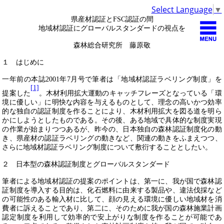
Select Language
▼
県産材認証と
FSC
認証の間
地域材認証にグローバルスタンダードの視点を
森林総合研究所 藤原敬
１ はじめに
一年前の本誌
2001
年
7
月号で筆者は「地域材認証ラベリング制度」を
[1]
提案した
。木材利用拡大運動のキャッチフレーズとなっている「環
境に優しい」に明快な内容を与えるものとして、理念の高いかつ効率
的な独自の認証制度を作ることにより、木材利用拡大を図る道を明ら
かにしようとしたものである。その後、ある地域で具体的な制度実現
の作業が始まりつつあるが、昨今の、日本独自の森林認証制度化の動
き、県産材の認証ラベリングの動きなど、関連の動きをふまえつつ、
さらに地域材認証ラベリング制度について敷衍することとしたい。
２ 日本型の森林認証制度とグローバルスタンダード
筆者による地域材認証の提案のポイントは、第一に、我が国で森林認
証制度を導入する目的は、化石燃料に由来する製品や、違法伐採など
の可能性のある輸入材に比して、顔の見える環境に優しい地域材を消
費者に訴えることであり、第二に、そのために我が国の森林施業計画
認定制度を利用して効率的で安上がりな制度を作ることが可能であ