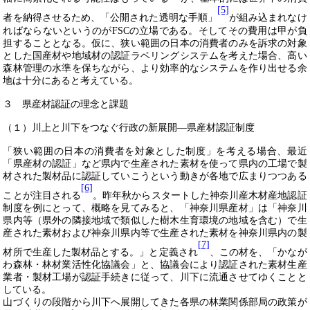
[5]
者を納得させるため、「公開された透明な手順」
が組み込まれなけ
ればならないというのが
FSC
の立場である。そしてその費用は甲が負
担することとなる。仮に、狭い範囲の日本の消費者のみを訴求の対象
とした国産材や地域材の認証ラベリングシステムを考えた場合、高い
森林管理の水準を保ちながら、より効率的なシステムを作り出せる余
地は十分にあると考えている。
３ 県産材認証の理念と課題
（１）川上と川下をつなぐ行政の新展開―県産材認証制度
「狭い範囲の日本の消費者を対象とした制度」を考える場合、最近
「県産材の認証」など県内で生産された素材を使って県内の工場で製
材された製材品に認証していこうという動きが各地で広まりつつある
[6]
ことが注目される
。昨年秋からスタートした神奈川産木材産地認証
制度を例にとって、概略を見てみると、「神奈川県産材」は「神奈川
県内等（県外の隣接地域で類似した樹木生育環境の地域を含む）で生
産された素材および神奈川県内等で生産された素材を神奈川県内の製
[7]
材所で生産した製材品とする。」と定義され
、この材を、「かなが
わ森林・林材業活性化協議会」と、協議会により認証された素材生産
業者・製材工場が認証手続きに従って、川下に流通させてゆくことと
している。
山づくりの段階から川下へ展開してきた各県の林業関係部局の政策が