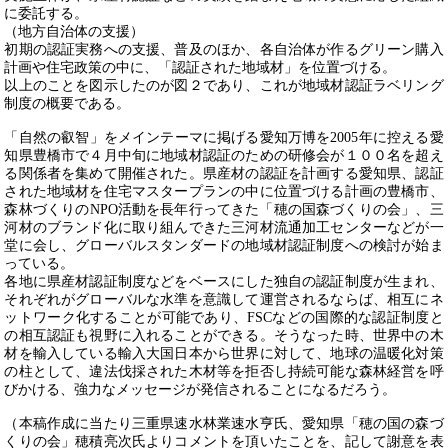
に委託する。
（地方自治体の支援）
初期の認証実務への支援、普及のほか、各自治体が作るグリーン購入
計画や住宅政策の中に、「認証された地域材」を位置づける。
以上のことを図示したのが図２であり、これが地域材認証ラベリング
制度の概要である。
「自然の叡智」をメインテーマに掲げる愛知万博を
2005
年に控える愛
知県豊橋市で４月中旬に地域材認証のための研修会が１００名を超え
る関係者を集めて開催された。県産材の認証を計画する愛知県、認証
された地域材を住宅マスタープランの中に位置づける計画の豊橋市、
森林づくりの
NPO
活動を長年行ってきた「穂の国森づくりの会」、三
河材のブランド化に取り組んできた三河材流通加工センターなどが一
堂に会し、グローバルスタンダードの地域材認証制度への検討が始ま
っている。
各地に県産材認証制度などをベースにした独自の認証制度が生まれ、
それぞれがグローバルな水準を意識して運営されるならば、相互にネ
ットワーク化することが可能であり、
FSC
などの国際的な認証制度と
の相互認証も視野に入れることができる。そうなった時、世界中の木
材を輸入している輸入大国日本から世界に対して、地球の温暖化対策
の柱として、違法伐採された木材等を拒否し持続可能な森林経営を呼
びかける、強
力
なメッセージが発信されることになるだろう。
（本稿作成に当たり三重県速水林業速水亨氏、愛知県「穂の国の森づ
くりの会」穂積亮次氏よりコメントを頂いたことを、記して謝意を表