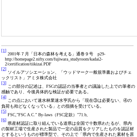
[1]
2001
年７月「日本の森林を考える」通巻９号
p29-
http://homepage2.nifty.com/fujiwara_studyroom/kadai2-
2/certification/tiikizai.PDF
[2]
ソイルアソシエーション、「ウッドマーク一般規準書およびチェ
ックリスト」アミタ株式会社
[3]
この部分の記述は、
FSC
の認証の当事者との議論した上での筆者の
感触であり、今後具体的な検証が必要である。
[4]
この点において速水林業速水亨氏から「現在③は必要ない、④の
負荷も殆どなくなっている」との指摘を受けている。
[5]
FSC,”FSC A.C.” By-laws
（
FSC
定款）
”71.b,
[6]
県産材認証に取り組んでいる道県は全国で十数県わたるが、県内
の製材工場で生産された製品で一定の品質をクリアしたものを認証材
とするというものが標準型で、その上で「県内で生産された素材を原