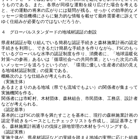
うものである。また、各県が同様な運動を繰り広げた場合を考える
と、その運動の将来の広がりには疑問が残る。せっかくの効率的なメ
ッセージ発信機構にさらに魅
力
的な情報を載せて最終需要者に訴えて
ゆく仕組みが必要なのではないだろうか。
４ グローバルスタンダードの地域材認証の創設
県産材認証が取り組んでいる簡易な認証手続きと森林施業計画の認定
手続きを利用し、できるだけ簡易な手続きを作りながら、
FSC
のもっ
ているグローバルな水準の認証制度を作り、消費者に、「地球温暖化
対策への参画」あるいは「循環社会への共同作業」といった次元の高
いメッセージを送ろうというのが、「環境に優しい生産者の顔の見え
る地域材認証制度」の提案である。
概略次のような仕組みが考えられる。
（実施主体）
あるまとまりのある地域（県でも流域でもよい）の関係者が集まって
実施機関を作る。
関係者には市町村、木材団体、森林組合、市民団体、工務店、設計者
などが考えられる。
（認定基準）
基本的には
FSC
の規準を満たすことを基本に、現行の森林施業計画の
認定手続きをベースとしたチェックリストを作成し、認証基準とす
る。森林施業計画通りの伐採と跡地管理の木材をラベリングする。
（認証実務）
実施主体が、県産材認証などの実績を踏まえ地域の実態に応じた組織