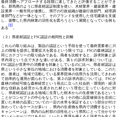
最終消費へアプローチする段階に達してきたと評価することができ
る。群馬県のように県産材認証制度を使い、木材業界・建築業界・建
設業界・一般市民が連携し、県庁の行政組織が建築行政部門、経理調
達部門などが一体となって、そのブランドを使用した住宅建築を支援
し、疲弊した県内林業の活性化を図ろうという展開となっている例も
[8]
ある
。
（２）県産材認証と
FSC
認証の相同性と距離
これらの取り組みは、製品の認証という手段を使って最終需要者に川
上の情報を提供し需要拡大を図るという限りでは、
FSC
の森林認証と
同じカテゴリーの取り組みである。両者を比較すると、訴求対象と訴
求内容という点で大きな違いがある。第１の訴求対象については、
FSC
認証が世界中の消費者を対象としているのに比べ、県産材認証は
県という小さな単位の地域における消費者を対象としている。このた
め、後者は、地域で活動している業界団体の信用
力
を活用してきわめ
て効率的な運用が図られている。第２の訴求内容については、
FSC
が
森林の持続可能な森林経営という視点に立った社会的・環境的・経済
的な信頼ある経営から生産された材という理念に立っているのに対
し、県産材認証はある地域に生育した樹木からの生産物であるという
ことがコンセプトの中心をなしている（その他に品質確保法を念頭に
置いた木材の品質についての一定の水準を保証するという部分が付け
加わっているケースが多い）。県内の生産物を県内で消費するという
キャンペーンは、県内の山村部の活性化という県民にとって分かりや
すいメッセージではあるが、いったん県境を越えると訴求
力
を全く失