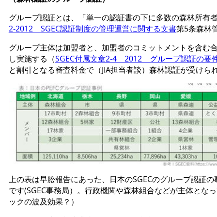
グループ認証とは、「単一の認証書の下に多数の森林所有
2-2012 SGEC認証制度の管理運営に関する文書
第5条森林
グループ主体は加盟者と、加盟者のコミットメントを含む
し実施する（
SGEC付属文章2-4 2012 グループ認証の要
と割引となる審査料金で（JIA担当者談）森林認証が受けら
上の表は早舩報告にあった、日本のSGECのグループ認証
です(SGEC事務局）。行政機関や森林組合などが主体と
ックの波及効果？）