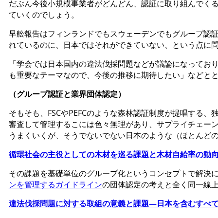
だぶん今後小規模事業者がどんどん、認証に取り組んでく
ていくのでしょう。
早舩報告はフィンランドでもスウェーデンでもグループ認
れているのに、日本ではそれができていない、という点に
「学会では日本国内の違法伐採問題などが議論になってお
も重要なテーマなので、今後の推移に期待したい」などと
（グループ認証と業界団体認定）
そもそも、FSCやPEFCのような森林認証制度が提唱する
審査して管理するこには色々無理があり、サプライチェー
うまくいくが、そうでないでない日本のような（ほとんど
循環社会の主役としての木材を巡る課題と木材自給率の動
その課題を基礎単位のグループ化というコンセプトで解決
ンを管理するガイドライン
の団体認定の考えと全く同一線
違法伐採問題に対する取組の意義と課題―日本を含むすべ