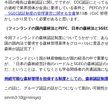
今回の報告は森林認証に関してですが、COC認証にとって
の過程で業界団体が会員に要求している条件と、PEFCのグ
SGEC認証制度の管理運営に関する文書
第13条（CoC
かしっかり見ていく必要があると思います。
（フィンランドの国内森林法とPEFC、日本の森林法とSGE
今回フィンランドの森林認証制度についてうかがって、あら
国の国内法で要求する森林管理基準をグローバルに普及させ
森林が認証完了！
フィンランドという国が林産物輸出が国の経済の中で重要
が、「日本の森林経営計画のハードルとSGECの森林認証
だ、ということは、すくなくとも学会関係者の共通認識に
持続可能な森林管理を担保する制度としての、森林認証制
この話に、グループ認証の話が二つになって面白い可能性
sinrin3-10(grninsyo)