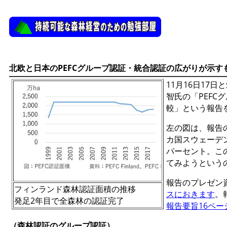
北欧と日本のPEFCグループ認証・統合認証の広がりが示す
11月16日17
智氏の「PEF
較」という報告
左の図は、報告
カ国スウェーデ
パーセント。こ
てみようという
報告のプレゼン
フィンランド森林認証面積の推移
スにおきます
。
発足2年目で全森林の認証完了
報告要旨16ペー
（森林認証のグループ認証）