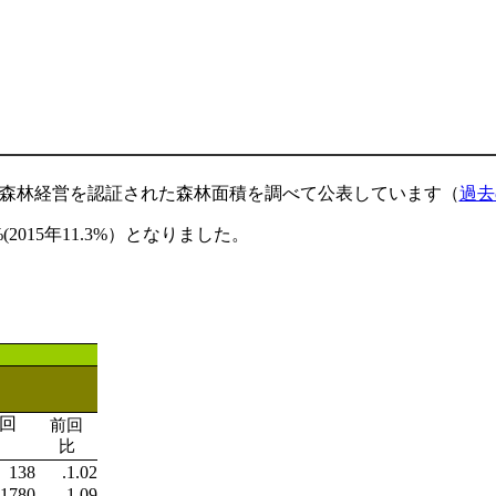
り森林経営を認証された森林面積を調べて公表しています（
過去
015年11.3%）となりました。
回
前回
比
138
.1.02
1780
1.09