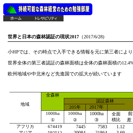
世界と日本の森林認証の現状2017
（
2017/6/28
)
小HPでは、その時点で入手できる情報を元に第三者によ
世界全体の第三者認証の森林面積は全体の森林面積の12.4%(2
欧州地域や中北米など先進国での拡大が続いています
全森林
認証森林
地域
2017年
20
5年
1000ha
1000ha
1000ha
前
全面
③
積比
差
①
②
アフリカ
674419
7445
7583
1.12
20084
21864
3.69
アジア
592512