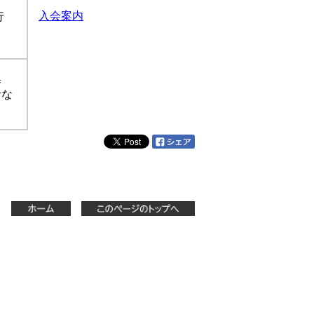
入会案内
行
集
者な